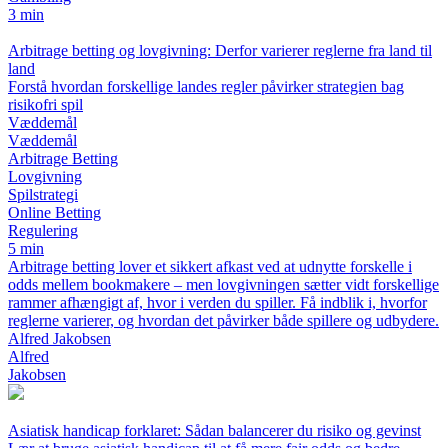
3 min
Arbitrage betting og lovgivning: Derfor varierer reglerne fra land til
land
Forstå hvordan forskellige landes regler påvirker strategien bag
risikofri spil
Væddemål
Væddemål
Arbitrage Betting
Lovgivning
Spilstrategi
Online Betting
Regulering
5 min
Arbitrage betting lover et sikkert afkast ved at udnytte forskelle i
odds mellem bookmakere – men lovgivningen sætter vidt forskellige
rammer afhængigt af, hvor i verden du spiller. Få indblik i, hvorfor
reglerne varierer, og hvordan det påvirker både spillere og udbydere.
Alfred Jakobsen
Alfred
Jakobsen
Asiatisk handicap forklaret: Sådan balancerer du risiko og gevinst