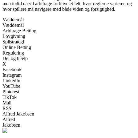
men indtil da vil arbitrage forblive et felt, hvor reglerne varierer, og
hvor spillere må navigere med både viden og forsigtighed.
Væddemål
Væddemål
Arbitrage Betting
Lovgivning
Spilstrategi
Online Betting
Regulering
Del og hjælp
X
Facebook
Instagram
LinkedIn
YouTube
Pinterest
TikTok
Mail
RSS
Alfred Jakobsen
Alfred
Jakobsen