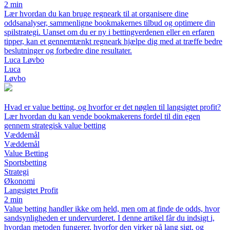
2 min
Lær hvordan du kan bruge regneark til at organisere dine
oddsanalyser, sammenligne bookmakernes tilbud og optimere din
spilstrategi. Uanset om du er ny i bettingverdenen eller en erfaren
tipper, kan et gennemtænkt regneark hjælpe dig med at træffe bedre
beslutninger og forbedre dine resultater.
Luca Løvbo
Luca
Løvbo
Hvad er value betting, og hvorfor er det nøglen til langsigtet profit?
Lær hvordan du kan vende bookmakerens fordel til din egen
gennem strategisk value betting
Væddemål
Væddemål
Value Betting
Sportsbetting
Strategi
Økonomi
Langsigtet Profit
2 min
Value betting handler ikke om held, men om at finde de odds, hvor
sandsynligheden er undervurderet. I denne artikel får du indsigt i,
hvordan metoden fungerer, hvorfor den virker på lang sigt, og