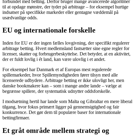
forbundet med betting. Derfor bruger mange avancerede algoritmer
til at opdage mønstre, der tyder på arbitrage – for eksempel hurtige
indsatser på specifikke markeder eller gentagne væddemål på
usædvanlige odds.
EU og internationale forskelle
Inden for EU er der ingen fælles lovgivning, der specifikt regulerer
arbitrage betting. Hvert medlemsland fastsætter sine egne regler for
licenser, skatter og forbrugerbeskyttelse. Det betyder, at en aktivitet,
der er fuldt lovlig i ét land, kan være ulovlig i et andet.
For eksempel har Danmark et af Europas mest regulerede
spillemarkeder, hvor Spillemyndigheden fører tilsyn med alle
licenserede udbydere. Arbitrage betting er ikke ulovligt her, men
danske bookmakere kan – som i mange andre lande – vælge at
begrænse spillere, der systematisk udnytter oddsforskelle.
I modsætning hertil har lande som Malta og Gibraltar en mere liberal
tilgang, hvor fokus primært ligger på gennemsigtighed og fair
konkurrence. Det gør dem til populære baser for internationale
bettingfirmaer.
Et gråt område mellem strategi og