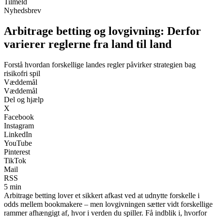
Tilmeld
Nyhedsbrev
Arbitrage betting og lovgivning: Derfor
varierer reglerne fra land til land
Forstå hvordan forskellige landes regler påvirker strategien bag
risikofri spil
Væddemål
Væddemål
Del og hjælp
X
Facebook
Instagram
LinkedIn
YouTube
Pinterest
TikTok
Mail
RSS
5 min
Arbitrage betting lover et sikkert afkast ved at udnytte forskelle i
odds mellem bookmakere – men lovgivningen sætter vidt forskellige
rammer afhængigt af, hvor i verden du spiller. Få indblik i, hvorfor