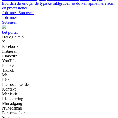
hvordan du undgår de typiske faldgruber, så du kan spille mere som
en professionel.
Johannes Sørensen
Johannes
Sørensen
bet portal
Del og hjælp
X
Facebook
Instagram
LinkedIn
YouTube
Pinterest
TikTok
Mail
RSS
Lær os at kende
Kontakt
Mediekit
Eksponering
Min adgang
Nyhedsmail
Partnerskaber
Send et tip