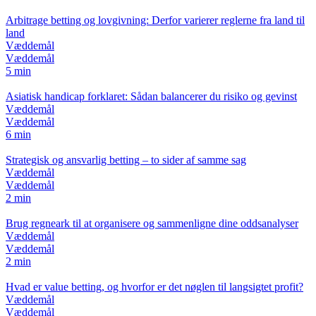
Arbitrage betting og lovgivning: Derfor varierer reglerne fra land til
land
Væddemål
Væddemål
5 min
Asiatisk handicap forklaret: Sådan balancerer du risiko og gevinst
Væddemål
Væddemål
6 min
Strategisk og ansvarlig betting – to sider af samme sag
Væddemål
Væddemål
2 min
Brug regneark til at organisere og sammenligne dine oddsanalyser
Væddemål
Væddemål
2 min
Hvad er value betting, og hvorfor er det nøglen til langsigtet profit?
Væddemål
Væddemål