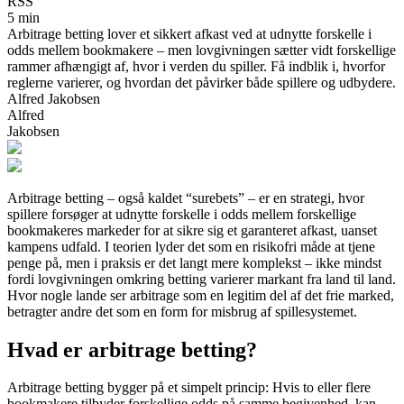
RSS
5 min
Arbitrage betting lover et sikkert afkast ved at udnytte forskelle i
odds mellem bookmakere – men lovgivningen sætter vidt forskellige
rammer afhængigt af, hvor i verden du spiller. Få indblik i, hvorfor
reglerne varierer, og hvordan det påvirker både spillere og udbydere.
Alfred Jakobsen
Alfred
Jakobsen
Arbitrage betting – også kaldet “surebets” – er en strategi, hvor
spillere forsøger at udnytte forskelle i odds mellem forskellige
bookmakeres markeder for at sikre sig et garanteret afkast, uanset
kampens udfald. I teorien lyder det som en risikofri måde at tjene
penge på, men i praksis er det langt mere komplekst – ikke mindst
fordi lovgivningen omkring betting varierer markant fra land til land.
Hvor nogle lande ser arbitrage som en legitim del af det frie marked,
betragter andre det som en form for misbrug af spillesystemet.
Hvad er arbitrage betting?
Arbitrage betting bygger på et simpelt princip: Hvis to eller flere
bookmakere tilbyder forskellige odds på samme begivenhed, kan