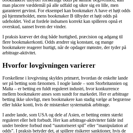
man placere væddemål på alle udfald og sikre sig en lille, men
garanteret gevinst. For eksempel kan bookmaker A have et højt odds
på hjemmeholdet, mens bookmaker B tilbyder et højt odds på
udeholdet. Ved at fordele indsatsen korrekt kan spilleren opnå et
overskud, uanset hvem der vinder.
I praksis kræver det dog både hurtighed, præcision og adgang til
flere bookmakerkonti. Odds ændrer sig konstant, og mange
bookmakere reagerer hurtigt, når de opdager mønstre, der tyder på
arbitrage-aktivitet.
Hvorfor lovgivningen varierer
Forskellene i lovgivning skyldes primært, hvordan de enkelte lande
ser på betting som fænomen. I nogle lande – som Storbritannien og
Malta – er betting en fuldt reguleret industri, hvor konkurrence
mellem bookmakere anses som sundt for markedet. Her er arbitrage
betting ikke ulovligt, men bookmakere kan stadig vælge at begrænse
eller lukke konti, hvis de mistænker systematisk arbitrage.
I andre lande, som USA og dele af Asien, er betting enten stærkt
reguleret eller helt forbudt. Her kan arbitrage-aktiviteter falde ind
under bredere forbud mod “uautoriseret spil” eller “manipulation af
odds”. I praksis betyder det, at spillere risikerer sanktioner, hvis de