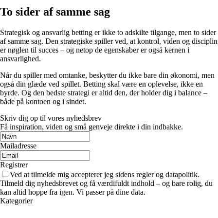
To sider af samme sag
Strategisk og ansvarlig betting er ikke to adskilte tilgange, men to sider
af samme sag. Den strategiske spiller ved, at kontrol, viden og disciplin
er nøglen til succes – og netop de egenskaber er også kernen i
ansvarlighed.
Når du spiller med omtanke, beskytter du ikke bare din økonomi, men
også din glæde ved spillet. Betting skal være en oplevelse, ikke en
byrde. Og den bedste strategi er altid den, der holder dig i balance –
både på kontoen og i sindet.
Skriv dig op til vores nyhedsbrev
Få inspiration, viden og små genveje direkte i din indbakke.
Mailadresse
Registrer
Ved at tilmelde mig accepterer jeg sidens regler og datapolitik.
Tilmeld dig nyhedsbrevet og få værdifuldt indhold – og bare rolig, du
kan altid hoppe fra igen. Vi passer på dine data.
Kategorier