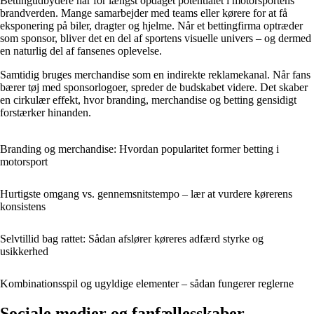
Bettingudbydere har for længst opdaget potentialet i motorsportens
brandverden. Mange samarbejder med teams eller kørere for at få
eksponering på biler, dragter og hjelme. Når et bettingfirma optræder
som sponsor, bliver det en del af sportens visuelle univers – og dermed
en naturlig del af fansenes oplevelse.
Samtidig bruges merchandise som en indirekte reklamekanal. Når fans
bærer tøj med sponsorlogoer, spreder de budskabet videre. Det skaber
en cirkulær effekt, hvor branding, merchandise og betting gensidigt
forstærker hinanden.
Branding og merchandise: Hvordan popularitet former betting i
motorsport
Hurtigste omgang vs. gennemsnitstempo – lær at vurdere kørerens
konsistens
Selvtillid bag rattet: Sådan afslører køreres adfærd styrke og
usikkerhed
Kombinationsspil og ugyldige elementer – sådan fungerer reglerne
Sociale medier og fanfællesskaber