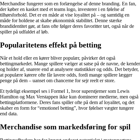
Merchandise fungerer som en forlængelse af denne branding. En fan,
der køber en kasket med et teams logo, investerer i en følelse af
tilhørsforhold. Det er en måde at vise loyalitet på – og samtidig en
måde for holdene at skabe økonomisk stabilitet. Denne stærke
brandidentitet gør, at fans ofte følger deres favoritter tæt, også når de
spiller på udfaldet af løb.
Popularitetens effekt på betting
Når et hold eller en kører bliver populær, påvirker det også
bettingmarkedet. Mange spillere vælger at satse på de navne, de kender
og holder af, snarere end at analysere statistikker og odds. Det betyder,
at populære kørere ofte får lavere odds, fordi mange spillere lægger
penge på dem – uanset om chancerne for sejr reelt er store.
Et tydeligt eksempel ses i Formel 1, hvor superstjerner som Lewis
Hamilton og Max Verstappen ikke kun dominerer medierne, men også
bettingplatformene. Deres fans spiller ofte på dem af loyalitet, og det
skaber en form for “emotionel betting”, hvor følelser vægter tungere
end data.
Merchandise som markedsføring for spil