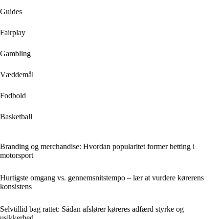
Guides
Fairplay
Gambling
Væddemål
Fodbold
Basketball
Branding og merchandise: Hvordan popularitet former betting i
motorsport
Hurtigste omgang vs. gennemsnitstempo – lær at vurdere kørerens
konsistens
Selvtillid bag rattet: Sådan afslører køreres adfærd styrke og
usikkerhed