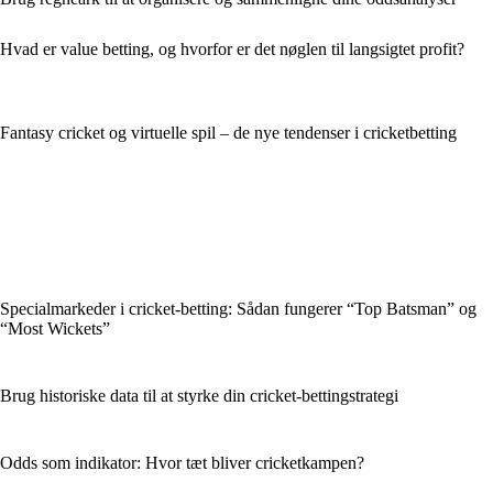
Hvad er value betting, og hvorfor er det nøglen til langsigtet profit?
Fantasy cricket og virtuelle spil – de nye tendenser i cricketbetting
Specialmarkeder i cricket-betting: Sådan fungerer “Top Batsman” og
“Most Wickets”
Brug historiske data til at styrke din cricket-bettingstrategi
Odds som indikator: Hvor tæt bliver cricketkampen?