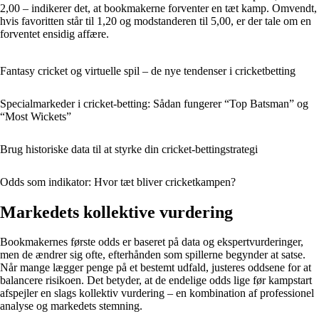
2,00 – indikerer det, at bookmakerne forventer en tæt kamp. Omvendt,
hvis favoritten står til 1,20 og modstanderen til 5,00, er der tale om en
forventet ensidig affære.
Fantasy cricket og virtuelle spil – de nye tendenser i cricketbetting
Specialmarkeder i cricket-betting: Sådan fungerer “Top Batsman” og
“Most Wickets”
Brug historiske data til at styrke din cricket-bettingstrategi
Odds som indikator: Hvor tæt bliver cricketkampen?
Markedets kollektive vurdering
Bookmakernes første odds er baseret på data og ekspertvurderinger,
men de ændrer sig ofte, efterhånden som spillerne begynder at satse.
Når mange lægger penge på et bestemt udfald, justeres oddsene for at
balancere risikoen. Det betyder, at de endelige odds lige før kampstart
afspejler en slags kollektiv vurdering – en kombination af professionel
analyse og markedets stemning.