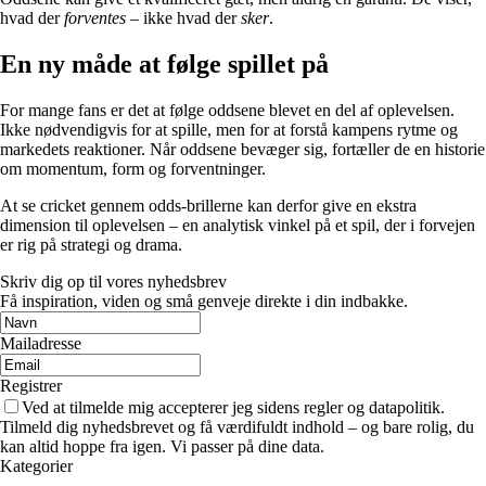
hvad der
forventes
– ikke hvad der
sker
.
En ny måde at følge spillet på
For mange fans er det at følge oddsene blevet en del af oplevelsen.
Ikke nødvendigvis for at spille, men for at forstå kampens rytme og
markedets reaktioner. Når oddsene bevæger sig, fortæller de en historie
om momentum, form og forventninger.
At se cricket gennem odds-brillerne kan derfor give en ekstra
dimension til oplevelsen – en analytisk vinkel på et spil, der i forvejen
er rig på strategi og drama.
Skriv dig op til vores nyhedsbrev
Få inspiration, viden og små genveje direkte i din indbakke.
Mailadresse
Registrer
Ved at tilmelde mig accepterer jeg sidens regler og datapolitik.
Tilmeld dig nyhedsbrevet og få værdifuldt indhold – og bare rolig, du
kan altid hoppe fra igen. Vi passer på dine data.
Kategorier